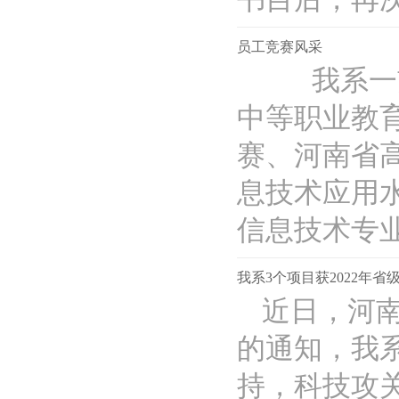
员工竞赛风采
我系一贯
中等职业教
赛、河南省
息技术应用
信息技术专业..
我系3个项目获2022年
近日，河
的通知，我
持，科技攻