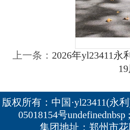
上一条：
2026年yl234
1
版权所有：中国·yl23411(永利)集团
05018154号
undefined
集团地址：郑州市花园路