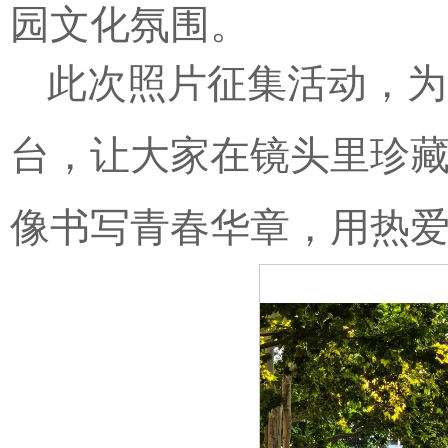
园文化氛围。
此次照片征集活动，为
台，让大家在镜头里珍
像书写青春华章，用热