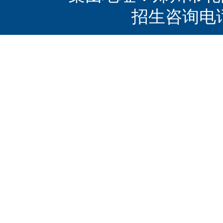
招生咨询电话：0