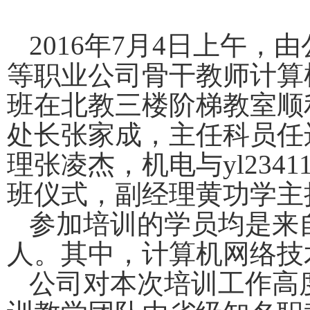
2016
年
7
月
4
日上午，由公
等职业公司骨干教师计算
班在北教三楼阶梯教室顺
处长张家成，主任科员任
理张凌杰，机电与yl23
班仪式，副经理黄功学主
参加培训的学员均是来
人。其中，计算机网络技
公司对本次培训工作高