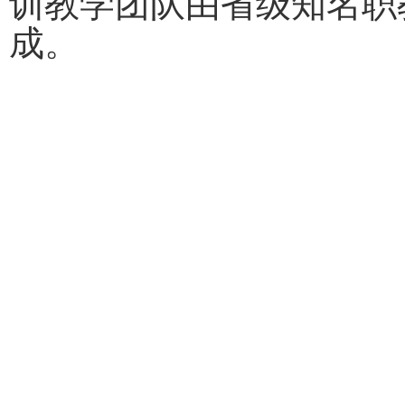
训教学团队由省级知名职
成。