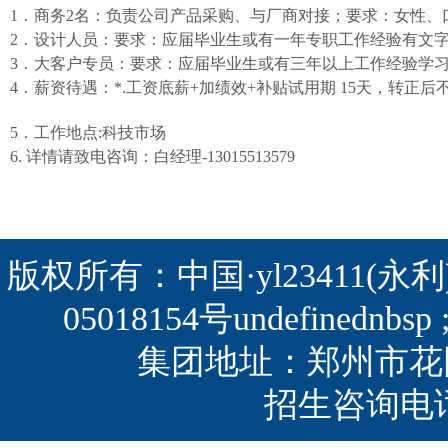
1
．商务
2
名：负责公司产品采购、与厂商对接；要求：女性、
2
．设计人员：要求：应届毕业生或有一年专职工作经验有文
3
．大客户专员：要求：应届毕业生或有三年以上工作经验学
4
．薪资待遇：
*.
工资底薪
+
加绩效
+
补贴试用期
15
天，转正后
5
．工作地点
:
科技市场
6.
详情请致电咨询：白经理
-13015513579
版权所有：中国·yl23411(永利)集团
05018154号
undefined
集团地址：郑州市花园路
招生咨询电话：0