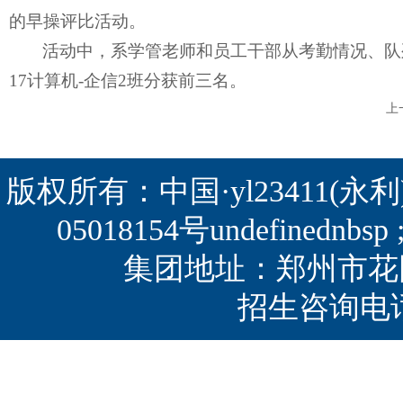
的早操评比活动。
活动中，系学管老师和员工干部从考勤情况、队列
17计算机-企信2班分获前三名。
上
版权所有：中国·yl23411(永利)集团
05018154号
undefined
集团地址：郑州市花园路
招生咨询电话：0